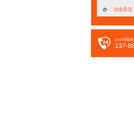
冶金杂志
24小时服务
137-8