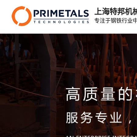
上海特邦机
专注于钢铁行业