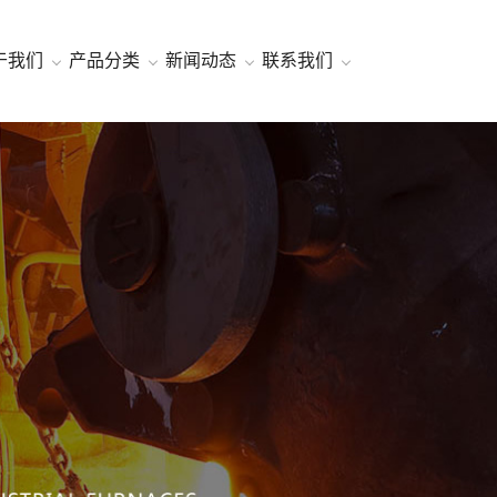
于我们
产品分类
新闻动态
联系我们