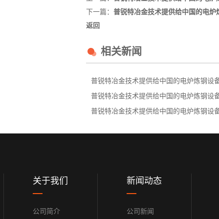
下一篇：
普锐特冶金技术提供给中国的电炉
返回
相关新闻
普锐特冶金技术提供给中国的电炉炼钢设
普锐特冶金技术提供给中国的电炉炼钢设
普锐特冶金技术提供给中国的电炉炼钢设
关于我们
新闻动态
公司简介
公司新闻