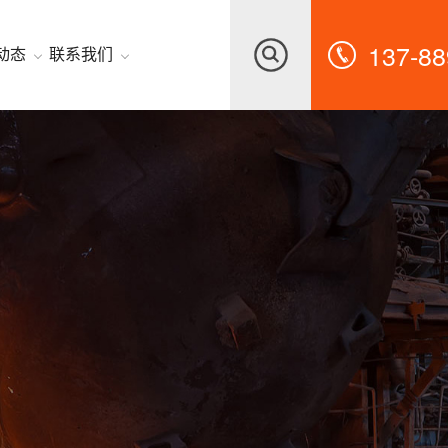
137-88
动态
联系我们