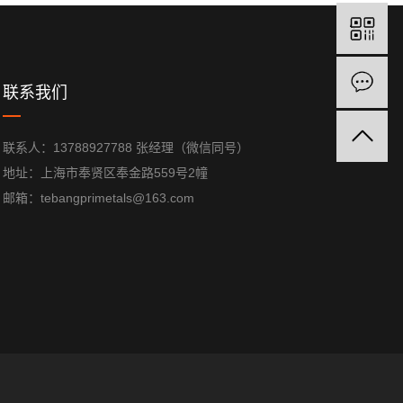
在
联系我们
联系人：13788927788 张经理（微信同号）
地址：上海市奉贤区奉金路559号2幢
邮箱：tebangprimetals@163.com