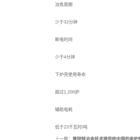
冶炼周期
少于32分钟
断电时间
少于4分钟
下炉壳使用寿命
超过1,200炉
辅助电耗
低于23千瓦时/吨
上一篇：
普锐特冶金技术提供给中国的电炉