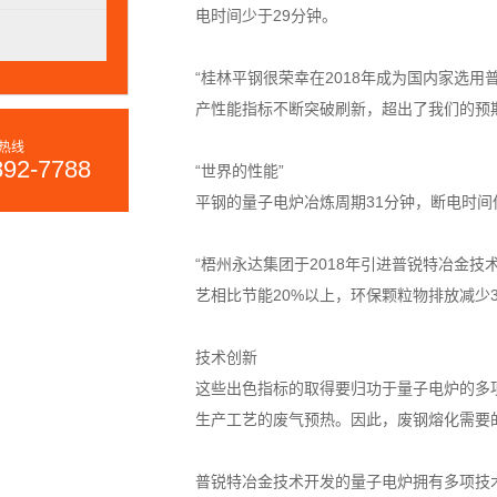
电时间少于29分钟。
“桂林平钢很荣幸在2018年成为国内家选
产性能指标不断突破刷新，超出了我们的预
热线
892-7788
“世界的性能”
平钢的量子电炉冶炼周期31分钟，断电时间
“梧州永达集团于2018年引进普锐特冶金
艺相比节能20%以上，环保颗粒物排放减少
技术创新
这些出色指标的取得要归功于量子电炉的多
生产工艺的废气预热。因此，废钢熔化需要
普锐特冶金技术开发的量子电炉拥有多项技