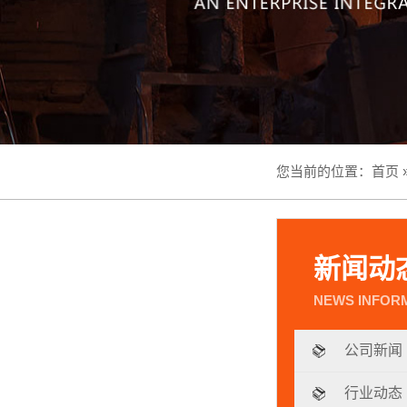
您当前的位置：
首页
新闻动
公司新闻
行业动态