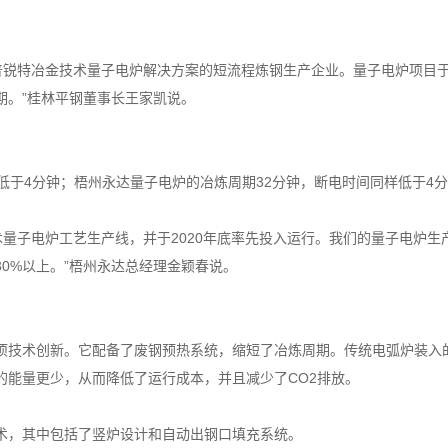
用普锐特冶金技术量子电炉解决方案的短流程炼钢生产企业。量子电炉项目于
期。”桂林平钢董事长王家凯说。
低于4分钟；梧州永达量子电炉的冶炼周期32分钟，断电时间同样低于4
技术量子电炉工艺生产线，并于2020年底率先投入运行。我们的量子电炉
30%以上。”梧州永达总经理金颖春说。
项技术创新。它配备了废钢预热系统，缩短了冶炼周期。传统电弧炉装入
的能量更少，从而降低了运行成本，并且减少了CO2排放。
术，其中包括了竖炉设计和自动出钢口填充系统。