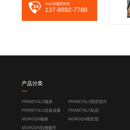
24小时服务热线
137-8892-7788
产品分类
PRIMETALS轴承
PRIMETALS阻尼垫片
PRIMETALS冶金设备
PRIMETALS轧机
MORGEN轴承
MORGEN阻尼垫
MORGEN机械备件