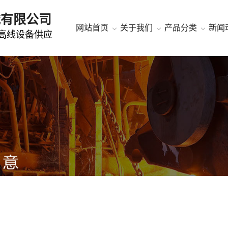
械有限公司
网站首页
关于我们
产品分类
新闻
高线设备供应