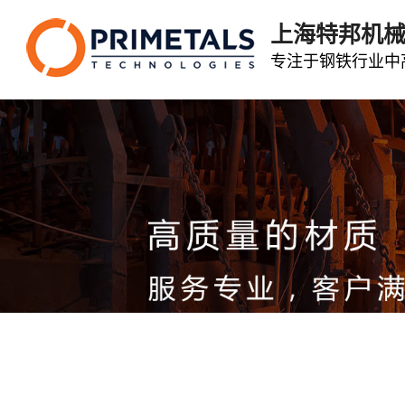
上海特邦机
专注于钢铁行业中