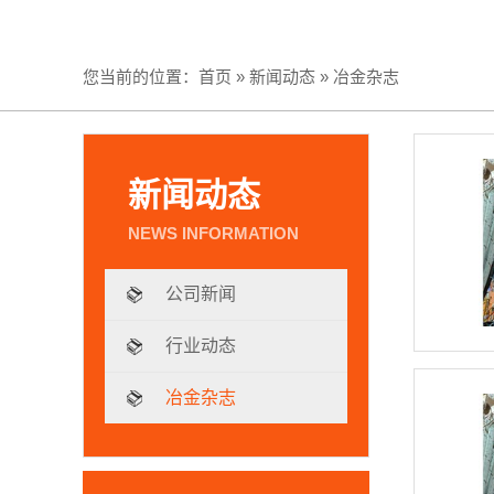
您当前的位置：
首页
»
新闻动态
»
冶金杂志
新闻动态
公司新闻
行业动态
冶金杂志