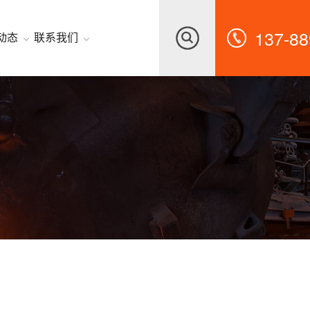
137-88
动态
联系我们