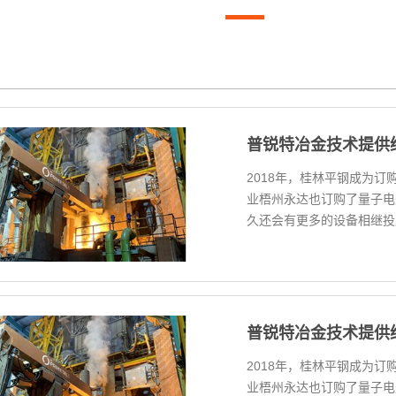
普锐特冶金技术提供
2018年，桂林平钢成为
业梧州永达也订购了量子电
久还会有更多的设备相继投
普锐特冶金技术提供
2018年，桂林平钢成为
业梧州永达也订购了量子电