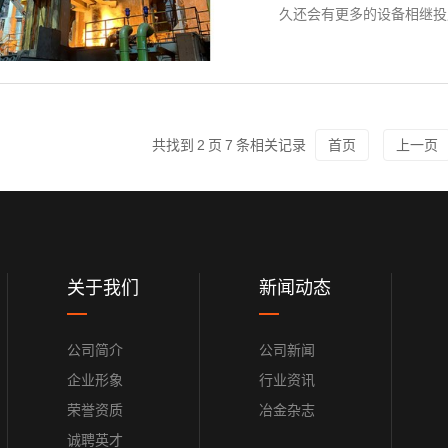
久还会有更多的设备相继投
共找到
2
页
7
条相关记录
首页
上一页
关于我们
新闻动态
公司简介
公司新闻
企业形象
行业资讯
荣誉资质
冶金杂志
诚聘英才